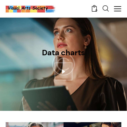
0
Data charts